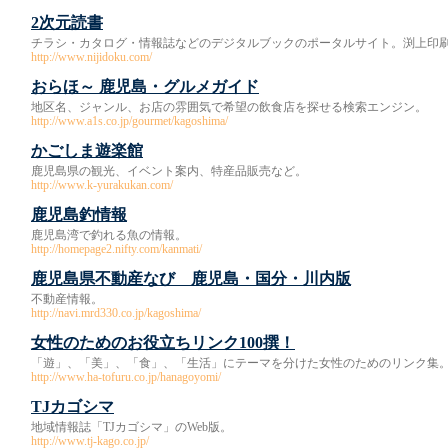
2次元読書
チラシ・カタログ・情報誌などのデジタルブックのポータルサイト。渕上印
http://www.nijidoku.com/
おらほ～ 鹿児島・グルメガイド
地区名、ジャンル、お店の雰囲気で希望の飲食店を探せる検索エンジン。
http://www.a1s.co.jp/gourmet/kagoshima/
かごしま遊楽館
鹿児島県の観光、イベント案内、特産品販売など。
http://www.k-yurakukan.com/
鹿児島釣情報
鹿児島湾で釣れる魚の情報。
http://homepage2.nifty.com/kanmati/
鹿児島県不動産なび 鹿児島・国分・川内版
不動産情報。
http://navi.mrd330.co.jp/kagoshima/
女性のためのお役立ちリンク100撰！
「遊」、「美」、「食」、「生活」にテーマを分けた女性のためのリンク集
http://www.ha-tofuru.co.jp/hanagoyomi/
TJカゴシマ
地域情報誌「TJカゴシマ」のWeb版。
http://www.tj-kago.co.jp/