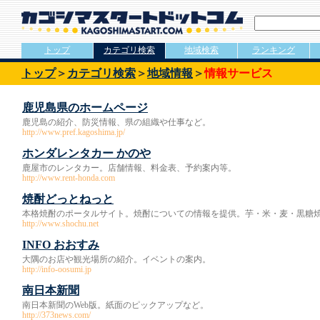
トップ
カテゴリ検索
地域検索
ランキング
トップ
＞
カテゴリ検索
＞
地域情報
＞
情報サービス
鹿児島県のホームページ
鹿児島の紹介、防災情報、県の組織や仕事など。
http://www.pref.kagoshima.jp/
ホンダレンタカー かのや
鹿屋市のレンタカー。店舗情報、料金表、予約案内等。
http://www.rent-honda.com
焼酎どっとねっと
本格焼酎のポータルサイト。焼酎についての情報を提供。芋・米・麦・黒糖
http://www.shochu.net
INFO おおすみ
大隅のお店や観光場所の紹介。イベントの案内。
http://info-oosumi.jp
南日本新聞
南日本新聞のWeb版。紙面のピックアップなど。
http://373news.com/