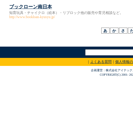
ブックローン南日本
知育玩具・チャイクロ（絵本）・リブロック他の販売や育児相談など。
http://www.bookloan-kyusyu.jp/
｜
よくある質問
｜
個人情報の
企画運営：株式会社アイテックス 〒
COPYRIGHT(C) 2001- 20