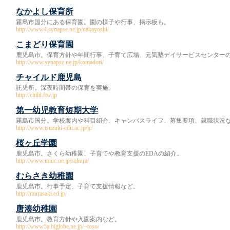
なかよし保育所
霧島市国分にある保育園。園の様子や行事、掲示板も。
http://www4.synapse.ne.jp/nakayoshi/
こまどり保育園
鹿児島市。保育方針や年間行事、子育て広場、元気塾デイサービスセンター
http://www.synapse.ne.jp/komadori/
チャイルド鹿児島
託児所。深夜時間帯の保育を実施。
http://child.ftw.jp
第一幼児教育短期大学
霧島市国分。学校案内や科目紹介、キャンパスライフ、募集要項、就職状況
http://www.tsuzuki-edu.ac.jp/jc/
桜ヶ丘学園
鹿児島市。さくら幼稚園、子育てや教育支援のEDAの紹介。
http://www.minc.ne.jp/sakura/
むらさき幼稚園
鹿児島市。行事予定、子育て支援情報など。
http://murasaki.ed.jp/
唐湊幼稚園
鹿児島市。教育方針や入園案内など。
http://www5a.biglobe.ne.jp/~toso/