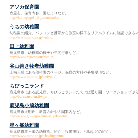
アソカ保育園
鹿屋市。保育内容、園だよりなど。
http://homepage1.nifty.com/asoka/
うちの幼稚園
幼稚園の紹介、パソコンと携帯から教室の様子をリアルタイムに確認できる
http://www.minc.ne.jp/~utino/
田上幼稚園
鹿児島市。幼稚園の様子や年間行事など。
http://www.tagamiyouchien.jp/
谷山善き牧者幼稚園
上福元町にある幼稚園のページ。保育の方針や募集要項など。
http://www.minc.ne.jp/taniyoki/
ちびっこランド
鹿児島市にある託児所、ちびっこランドたてばば通り園・ワークショップぶ
http://buramusu-en.ftw.jp/
鹿児島小鳩幼稚園
鹿児島市大明丘。教育方針や入園案内など。
http://www.gh-kagoshima.ac.jp/kobato/
星ヶ峯幼稚園
鹿児島市星ヶ峯の幼稚園。紹介、設備施設、活動などの紹介。
http://www.minc.ne.jp/~hoshigamine/