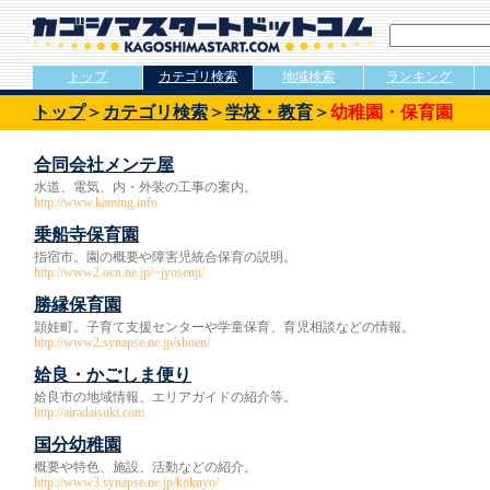
トップ
カテゴリ検索
地域検索
ランキング
トップ
＞
カテゴリ検索
＞
学校・教育
＞
幼稚園・保育園
合同会社メンテ屋
水道、電気、内・外装の工事の案内。
http://www.kaming.info
乗船寺保育園
指宿市。園の概要や障害児統合保育の説明。
http://www2.ocn.ne.jp/~jyosenji/
勝縁保育園
頴娃町。子育て支援センターや学童保育、育児相談などの情報。
http://www2.synapse.ne.jp/shoen/
姶良・かごしま便り
姶良市の地域情報、エリアガイドの紹介等。
http://airadaisuki.com
国分幼稚園
概要や特色、施設、活動などの紹介。
http://www3.synapse.ne.jp/kokuyo/