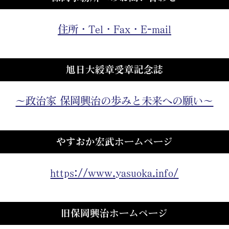
住所・Tel・Fax・E-mail
旭日大綬章受章記念誌
～政治家 保岡興治の歩みと未来への願い～
やすおか宏武ホームページ
https://www.yasuoka.info/
旧保岡興治ホームページ