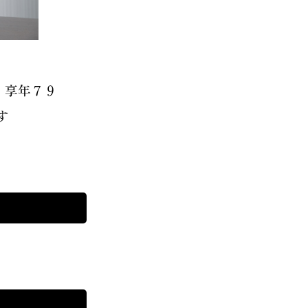
 享年７９
す