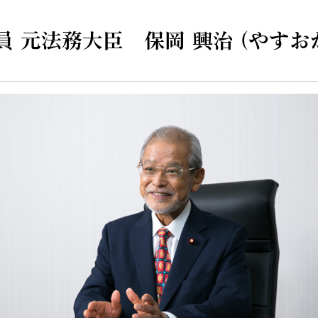
員 元法務大臣
保岡 興治 (やすお