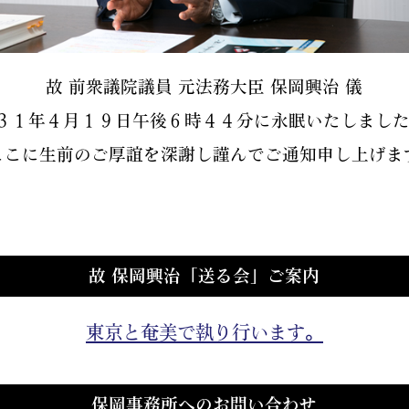
故 前衆議院議員 元法務大臣 保岡興治 儀
３１年４月１９日午後６時４４分に永眠いたしました
ここに生前のご厚誼を深謝し謹んでご通知申し上げま
故 保岡興治「送る会」ご案内
東京と奄美で執り行います。
保岡事務所へのお問い合わせ