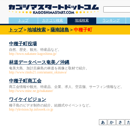
トップ
カテゴリ検索
地域検索
ランキング
トップ
＞
地域検索
＞
薩南諸島
＞
中種子町
中種子町役場
自然、歴史、観光、特産品など。
http://town.nakatane.kagoshima.jp/
林道データベース奄美／沖縄
奄美大島、加計呂麻島の林道を画像と取材で紹介。
http://www.rindo21.com/amami_okinawa/
中種子町商工会
商工会情報や観光、特産品、企業、求人、空店舗、サーフィン情報など。
http://www.minc.ne.jp/nakatane/
ワイケイビジョン
種子島のビデオ制作の紹介。結婚式やイベントなど。
http://ykvision.hp.infoseek.co.jp