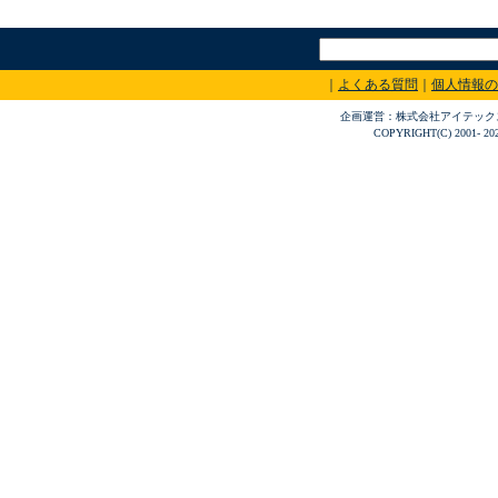
｜
よくある質問
｜
個人情報の
企画運営：株式会社アイテックス 〒
COPYRIGHT(C) 2001- 20