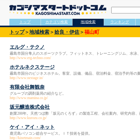
トップ
カテゴリ検索
地域検索
ランキング
トップ
＞
地域検索
＞
姶良・伊佐
＞
福山町
エルグ・テクノ
霧島市国分隼人のスポーツクラブ。フィットネス、トレーニングジム、水泳
http://www.erg-techno.com/
ホテルネクステージ
霧島市国分のビジネスホテル。客室、設備、備品、宿泊料金、宿泊予約等の
http://www.nextage.in/
有限会社舞観奈
グループの調剤薬局の紹介など。
http://www.mamina.co.jp/
坂元醸造株式会社
創業200年。天然つぼ酢「坂元のくろず」の製造工程、会社案内、研究内容
http://www.kurozu.co.jp/
ケイ・アイ・ネット
鹿児島パソコン総合サービス。ＩＴ技術を提供。
http://kinetmain.com/