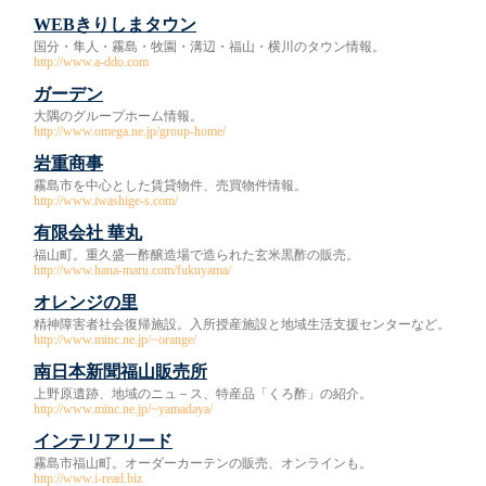
WEBきりしまタウン
国分・隼人・霧島・牧園・溝辺・福山・横川のタウン情報。
http://www.a-ddo.com
ガーデン
大隅のグループホーム情報。
http://www.omega.ne.jp/group-home/
岩重商事
霧島市を中心とした賃貸物件、売買物件情報。
http://www.iwashige-s.com/
有限会社 華丸
福山町。重久盛一酢醸造場で造られた玄米黒酢の販売。
http://www.hana-maru.com/fukuyama/
オレンジの里
精神障害者社会復帰施設。入所授産施設と地域生活支援センターなど。
http://www.minc.ne.jp/~orange/
南日本新聞福山販売所
上野原遺跡、地域のニュ－ス、特産品「くろ酢」の紹介。
http://www.minc.ne.jp/~yamadaya/
インテリアリード
霧島市福山町。オーダーカーテンの販売、オンラインも。
http://www.i-read.biz