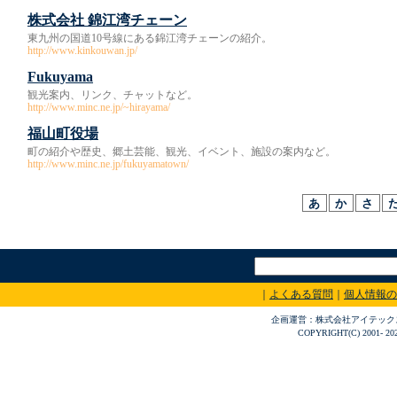
株式会社 錦江湾チェーン
東九州の国道10号線にある錦江湾チェーンの紹介。
http://www.kinkouwan.jp/
Fukuyama
観光案内、リンク、チャットなど。
http://www.minc.ne.jp/~hirayama/
福山町役場
町の紹介や歴史、郷土芸能、観光、イベント、施設の案内など。
http://www.minc.ne.jp/fukuyamatown/
｜
よくある質問
｜
個人情報の
企画運営：株式会社アイテックス 〒
COPYRIGHT(C) 2001- 20